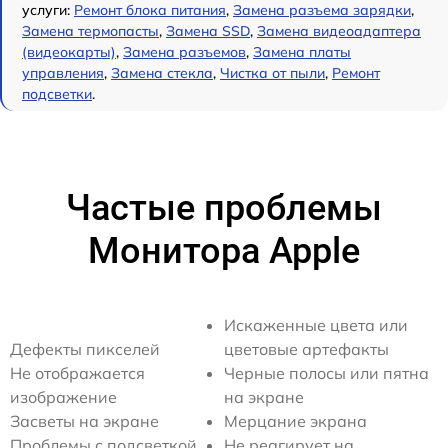
услуги:
Ремонт блока питания
,
Замена разъема зарядки
,
Замена термопасты
,
Замена SSD
,
Замена видеоадаптера
(видеокарты)
,
Замена разъемов
,
Замена платы
управления
,
Замена стекла
,
Чистка от пыли
,
Ремонт
подсветки
.
Частые проблемы
Монитора Apple
Искаженные цвета или
Дефекты пикселей
цветовые артефакты
Не отображается
Черные полосы или пятна
изображение
на экране
Засветы на экране
Мерцание экрана
Проблемы с подсветкой
Не реагирует на