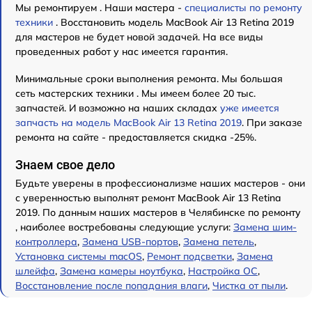
Мы ремонтируем . Наши мастера -
специалисты по ремонту
техники
. Восстановить модель MacBook Air 13 Retina 2019
для мастеров не будет новой задачей. На все виды
проведенных работ у нас имеется гарантия.
Минимальные сроки выполнения ремонта. Мы большая
сеть мастерских техники . Мы имеем более 20 тыс.
запчастей. И возможно на наших складах
уже имеется
запчасть на модель MacBook Air 13 Retina 2019
. При заказе
ремонта на сайте - предоставляется скидка -25%.
Знаем свое дело
Будьте уверены в профессионализме наших мастеров - они
с уверенностью выполнят ремонт MacBook Air 13 Retina
2019. По данным наших мастеров в Челябинске по ремонту
, наиболее востребованы следующие услуги:
Замена шим-
контроллера
,
Замена USB-портов
,
Замена петель
,
Установка системы macOS
,
Ремонт подсветки
,
Замена
шлейфа
,
Замена камеры ноутбука
,
Настройка ОС
,
Восстановление после попадания влаги
,
Чистка от пыли
.