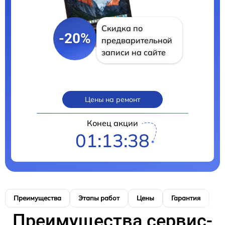
Скидка по
-20%
предварительной
записи на сайте
Цены на ремонт
Конец акции
01:13:37
Преимущества
Этапы работ
Цены
Гарантия
М
Преимущества сервис-