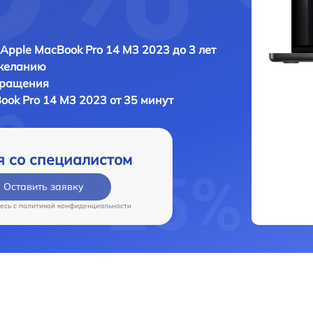
Apple MacBook Pro 14 M3 2023 до 3 лет
 желанию
бращения
ook Pro 14 M3 2023 от 35 минут
я со специалистом
Оставить заявку
есь c
политикой конфиденциальности