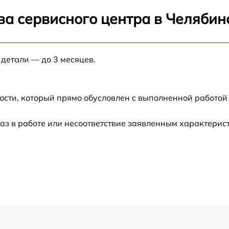
от 120 мин
ва сервисного центра в Челябин
от 60 мин
 детали — до 3 месяцев.
от 60 мин
от 60 мин
ости, который прямо обусловлен с выполненной работой
от 60 мин
аз в работе или несоответствие заявленным характери
от 60 мин
14
от 70 мин
от 60 мин
4