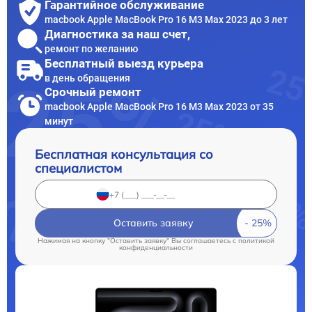
Гарантийное обслуживание
macbook Apple MacBook Pro 16 M3 Max 2023 до 3 лет
Диагностика за наш счет,
ремонт по желанию
Бесплатный выезд курьера
в день обращения
Срочный ремонт
macbook Apple MacBook Pro 16 M3 Max 2023 от 35
минут
Бесплатная консультация со
специалистом
Оставить заявку
Нажимая на кнопку "Оставить заявку" Вы соглашаетесь c
политикой
конфиденциальности