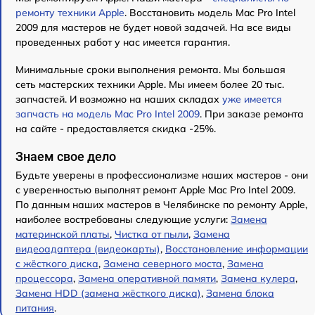
ремонту техники Apple
. Восстановить модель Mac Pro Intel
2009 для мастеров не будет новой задачей. На все виды
проведенных работ у нас имеется гарантия.
Минимальные сроки выполнения ремонта. Мы большая
сеть мастерских техники Apple. Мы имеем более 20 тыс.
запчастей. И возможно на наших складах
уже имеется
запчасть на модель Mac Pro Intel 2009
. При заказе ремонта
на сайте - предоставляется скидка -25%.
Знаем свое дело
Будьте уверены в профессионализме наших мастеров - они
с уверенностью выполнят ремонт Apple Mac Pro Intel 2009.
По данным наших мастеров в Челябинске по ремонту Apple,
наиболее востребованы следующие услуги:
Замена
материнской платы
,
Чистка от пыли
,
Замена
видеоадаптера (видеокарты)
,
Восстановление информации
с жёсткого диска
,
Замена северного моста
,
Замена
процессора
,
Замена оперативной памяти
,
Замена кулера
,
Замена HDD (замена жёсткого диска)
,
Замена блока
питания
.