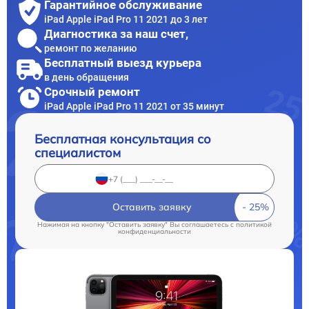
Гарантийное обслуживание
iPad Apple iPad Pro 11 2021 до 3 лет
Диагностика за наш счет,
ремонт по желанию
Бесплатный выезд курьера
в день обращения
Срочный ремонт
iPad Apple iPad Pro 11 2021 от 35 минут
Бесплатная консультация со
специалистом
Оставить заявку
Нажимая на кнопку "Оставить заявку" Вы соглашаетесь c
политикой
конфиденциальности