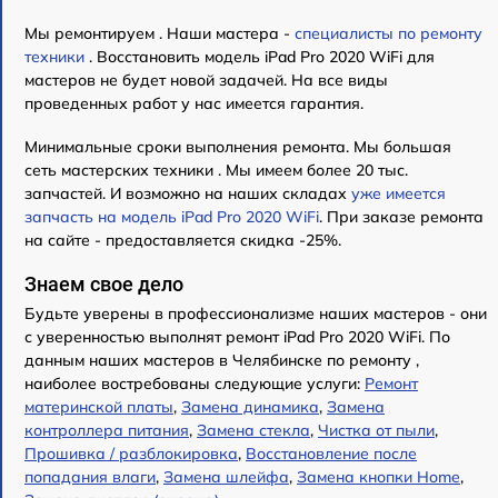
Мы ремонтируем . Наши мастера -
специалисты по ремонту
техники
. Восстановить модель iPad Pro 2020 WiFi для
мастеров не будет новой задачей. На все виды
проведенных работ у нас имеется гарантия.
Минимальные сроки выполнения ремонта. Мы большая
сеть мастерских техники . Мы имеем более 20 тыс.
запчастей. И возможно на наших складах
уже имеется
запчасть на модель iPad Pro 2020 WiFi
. При заказе ремонта
на сайте - предоставляется скидка -25%.
Знаем свое дело
Будьте уверены в профессионализме наших мастеров - они
с уверенностью выполнят ремонт iPad Pro 2020 WiFi. По
данным наших мастеров в Челябинске по ремонту ,
наиболее востребованы следующие услуги:
Ремонт
материнской платы
,
Замена динамика
,
Замена
контроллера питания
,
Замена стекла
,
Чистка от пыли
,
Прошивка / разблокировка
,
Восстановление после
попадания влаги
,
Замена шлейфа
,
Замена кнопки Home
,