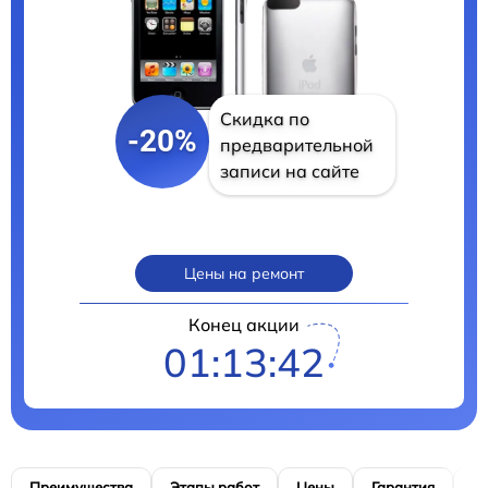
Скидка по
-20%
предварительной
записи на сайте
Цены на ремонт
Конец акции
01:13:41
Преимущества
Этапы работ
Цены
Гарантия
М