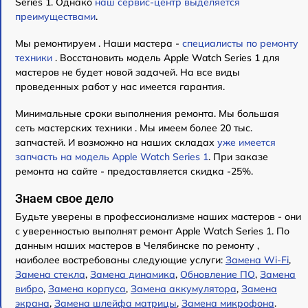
Series 1. Однако
наш сервис-центр выделяется
преимуществами
.
Мы ремонтируем . Наши мастера -
специалисты по ремонту
техники
. Восстановить модель Apple Watch Series 1 для
мастеров не будет новой задачей. На все виды
проведенных работ у нас имеется гарантия.
Минимальные сроки выполнения ремонта. Мы большая
сеть мастерских техники . Мы имеем более 20 тыс.
запчастей. И возможно на наших складах
уже имеется
запчасть на модель Apple Watch Series 1
. При заказе
ремонта на сайте - предоставляется скидка -25%.
Знаем свое дело
Будьте уверены в профессионализме наших мастеров - они
с уверенностью выполнят ремонт Apple Watch Series 1. По
данным наших мастеров в Челябинске по ремонту ,
наиболее востребованы следующие услуги:
Замена Wi-Fi
,
Замена стекла
,
Замена динамика
,
Обновление ПО
,
Замена
вибро
,
Замена корпуса
,
Замена аккумулятора
,
Замена
экрана
,
Замена шлейфа матрицы
,
Замена микрофона
.